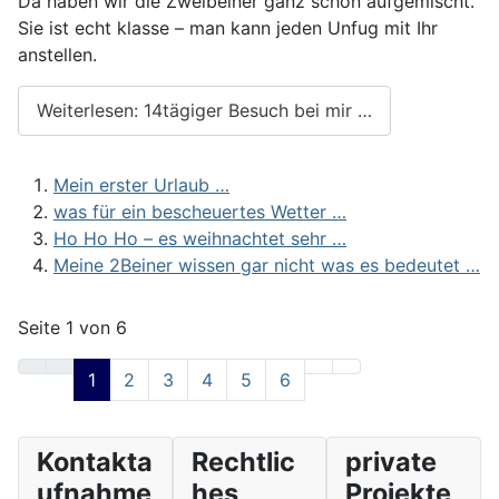
Da haben wir die Zweibeiner ganz schön aufgemischt.
Sie ist echt klasse – man kann jeden Unfug mit Ihr
anstellen.
Weiterlesen: 14tägiger Besuch bei mir …
Mein erster Urlaub …
was für ein bescheuertes Wetter …
Ho Ho Ho – es weihnachtet sehr …
Meine 2Beiner wissen gar nicht was es bedeutet …
Seite 1 von 6
1
2
3
4
5
6
Kontakta
Rechtlic
private
ufnahme
hes
Projekte