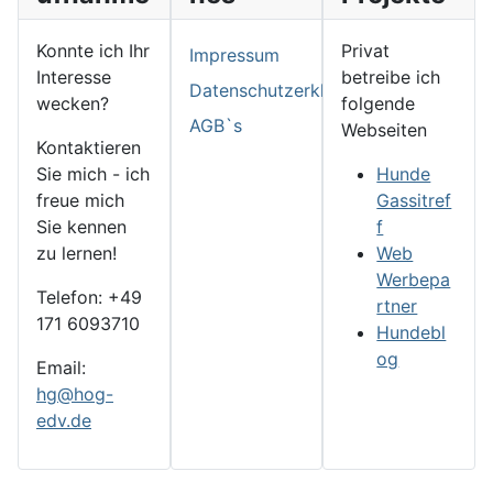
Konnte ich Ihr
Privat
Impressum
Interesse
betreibe ich
Datenschutzerklärung
wecken?
folgende
AGB`s
Webseiten
Kontaktieren
Sie mich - ich
Hunde
freue mich
Gassitref
Sie kennen
f
zu lernen!
Web
Werbepa
Telefon: +49
rtner
171 6093710
Hundebl
og
Email:
hg@hog-
edv.de