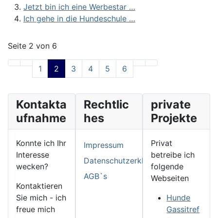
Jetzt bin ich eine Werbestar …
Ich gehe in die Hundeschule …
Seite 2 von 6
1
2
3
4
5
6
Kontakta
Rechtlic
private
ufnahme
hes
Projekte
Konnte ich Ihr
Privat
Impressum
Interesse
betreibe ich
Datenschutzerklärung
wecken?
folgende
AGB`s
Webseiten
Kontaktieren
Sie mich - ich
Hunde
freue mich
Gassitref