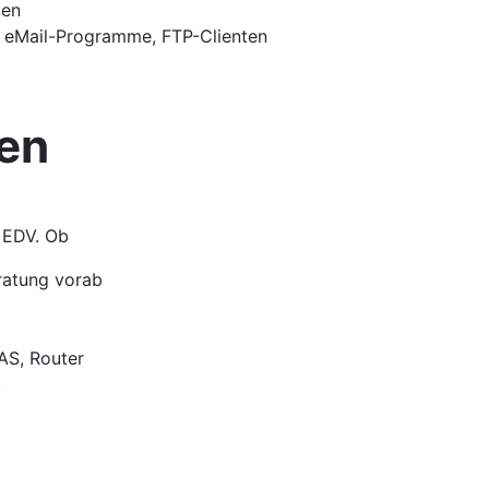
gen
, eMail-Programme, FTP-Clienten
gen
 EDV. Ob
ratung vorab
AS, Router
)