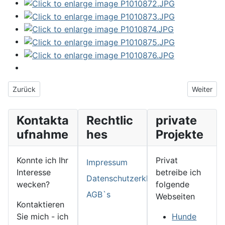
Vorheriger Beitrag: Was für ein Leben
Nächster B
Zurück
Weiter
Kontakta
Rechtlic
private
ufnahme
hes
Projekte
Konnte ich Ihr
Privat
Impressum
Interesse
betreibe ich
Datenschutzerklärung
wecken?
folgende
AGB`s
Webseiten
Kontaktieren
Sie mich - ich
Hunde